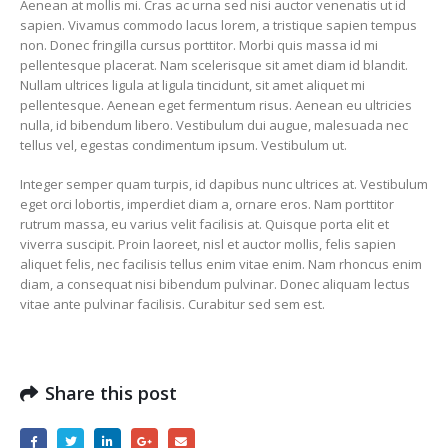
Aenean at mollis mi. Cras ac urna sed nisi auctor venenatis ut id
sapien. Vivamus commodo lacus lorem, a tristique sapien tempus
non. Donec fringilla cursus porttitor. Morbi quis massa id mi
pellentesque placerat. Nam scelerisque sit amet diam id blandit.
Nullam ultrices ligula at ligula tincidunt, sit amet aliquet mi
pellentesque. Aenean eget fermentum risus. Aenean eu ultricies
nulla, id bibendum libero. Vestibulum dui augue, malesuada nec
tellus vel, egestas condimentum ipsum. Vestibulum ut.
Integer semper quam turpis, id dapibus nunc ultrices at. Vestibulum
eget orci lobortis, imperdiet diam a, ornare eros. Nam porttitor
rutrum massa, eu varius velit facilisis at. Quisque porta elit et
viverra suscipit. Proin laoreet, nisl et auctor mollis, felis sapien
aliquet felis, nec facilisis tellus enim vitae enim. Nam rhoncus enim
diam, a consequat nisi bibendum pulvinar. Donec aliquam lectus
vitae ante pulvinar facilisis. Curabitur sed sem est.
Share this post