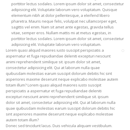
porttitor lectus sodales. Lorem ipsum dolor sit amet, consectetur
adipisicing elit. Voluptate laborum vero voluptatum. Quisque
elementum nibh at dolor pellentesque, a eleifend libero
pharetra. Mauris neque felis, volutpat nec ullamcorper eget,
sagittis vel enim. Nam sit amet ante egestas, gravida tellus
vitae, semper eros. Nullam mattis mi at metus egestas, in
porttitor lectus sodales. Lorem ipsum dolor sit amet, consectetur
adipisicing elit. Voluptate laborum vero voluptatum.
Lorem quasi aliquid maiores iusto suscipit perspiciatis a
aspernatur et fuga repudiandae deleniti excepturi nesciunt
animi reprehenderit similique sit. ipsum dolor sit amet,
consectetur adipisicing elit. Qui at laborum nulla quae
quibusdam molestias earum suscipit dolorum debitis hic sint
asperiores maxime deserunt neque explicabo molestiae autem
totam illum? Lorem quasi aliquid maiores iusto suscipit
perspiciatis a aspernatur et fuga repudiandae deleniti
excepturi nesciunt animi reprehenderit similique sit. ipsum
dolor sit amet, consectetur adipisicing elit. Qui at laborum nulla
quae quibusdam molestias earum suscipit dolorum debitis hic
sint asperiores maxime deserunt neque explicabo molestiae
autem totam illum?
Donec sed tincidunt lacus. Duis vehicula aliquam vestibulum.