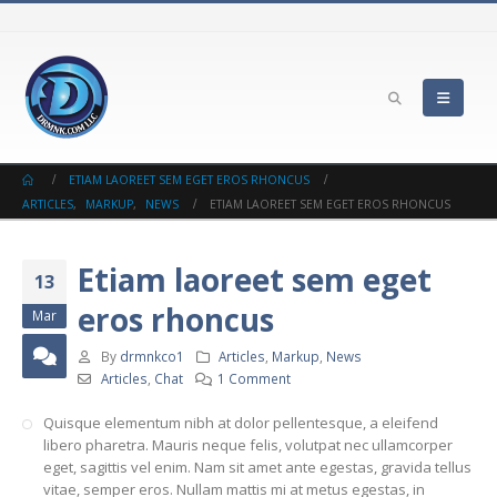
ETIAM LAOREET SEM EGET EROS RHONCUS
ARTICLES
,
MARKUP
,
NEWS
ETIAM LAOREET SEM EGET EROS RHONCUS
Etiam laoreet sem eget
13
eros rhoncus
Mar
By
drmnkco1
Articles
,
Markup
,
News
Articles
,
Chat
1 Comment
Quisque elementum nibh at dolor pellentesque, a eleifend
libero pharetra. Mauris neque felis, volutpat nec ullamcorper
eget, sagittis vel enim. Nam sit amet ante egestas, gravida tellus
vitae, semper eros. Nullam mattis mi at metus egestas, in