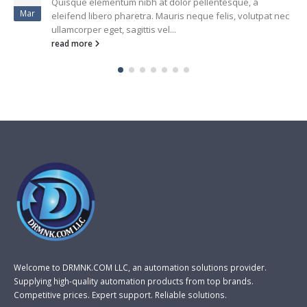
Quisque elementum nibh at dolor pellentesque, a
Jun
eleifend libero pharetra. Mauris neque felis, volutpat nec
ullamcorper eget, sagittis vel...
read more
Welcome to DRMNK.COM LLC, an automation solutions provider.
Supplying high-quality automation products from top brands.
Competitive prices. Expert support. Reliable solutions.