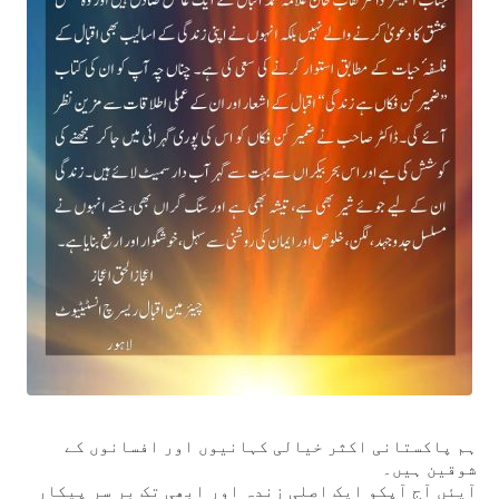
ہم پاکستانی اکثر خیالی کہانیوں اور افسانوں کے
شوقین ہیں۔
آیئں آج آپکو ایک اصلی زندہ اور ابھی تک بر سر پیکار