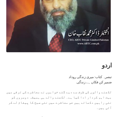
اردو
تبصرہ کتاب: میری زندگی روداد
ضمیر کن فکاں ہے زندگی
لکھنے والوں کی طرف سے دیے گئے خوابوں نے معاشرے کی ترقی میں
بہت اہم کردار ادا کیا ہے۔ لکھنے والے ہی ہمیشہ دوسروں کو
نئی راہیں دکھاتے ہیں جو معاشرے میں نئی صبح کا پیغام لے کر
آتی ہیں۔