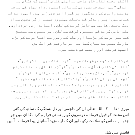
ڈاکٹر محمد نقاب خان صاحب نے اپنی کتاب “ضمیر کن فکاں ہے
زندگی ” میں بہت خوبصورتی کے ساتھ اپنی روداد بیان کی ہے جو
پڑھنے والوں کو زندگیوں پر گہرا اثر چھوڑتی ہے۔ انہوں نے اس
کتاب میں اپنی زندگی کے مختلف پہلوؤں جیسے ان کی بچپن سے ان
تھک محنت، کامیابی حاصل کرنے کی لگن، ایمانداری، خودداری،
علم حاصل کرنے کی جستجو، کرکٹ سے لگن، ہر مضمون سے متعلق
کتابیں خرید کر پڑھنا اور علم کے زیور سے آشنا ہونے کو بڑی
باریک بینی سے بیان کیا ہے، جو قارئین کو ایک بڑی
انسپائریشن اور رہنمائی دیتے ہیں۔
اس کتاب کے کچھ موضوعات جیسے “تیرے خاک میں ہے اگر شرر”،
“اللہ کی کتاب قرآن سے متعلق”، “قرآن، اقبال، علمائے کرام
اور میں”، “مہمان رحمت ہوتے ہیں”، “نو سے پانچ کا نوکر”،
“اچھائی برائی کا فرق”، “پاکستانی قوم کے لئے کچھ مشورے”
قارئین کو فہم وبصیرت دینے کے ساتھ ساتھ فکری رہنمائی بھی
فراہم کرتے ہیں۔ اس کتاب کی خوبصورتی وہ تصاویر بھی ہیں جو
ڈاکٹر محمد نقاب خان صاحب نے اس مواد کے ساتھ شامل کی ہیں۔
میری دعا ہے کہ اللہ تعالٰی ان کی دلجمی اور دل بستگی کے ساتھ کی گئی
اس محنت کو قبول فرمائے، دوسروں کو رہنمائی فراہم کرنے کا ان میں جو
جذبہ ہے ، اس کو سلامت رکھے اور ان کے لیے مزید آسانیاں پیدا فرمائے۔ آمین
قاسم علی شاہ