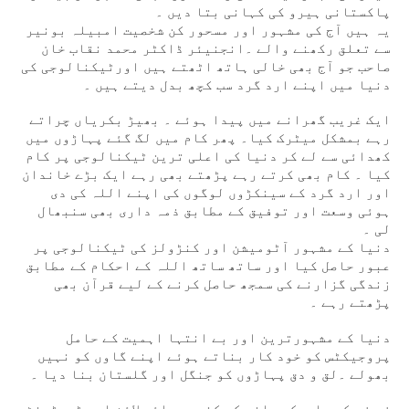
پاکستانی ہیرو کی کہانی بتا دیں ۔
یہ ہیں آج کی مشہور اور مسحور کن شخصیت امبیلہ بونیر
سے تعلق رکھنے والے ۔انجنیئر ڈاکٹر محمد نقاب خان
صاحب جو آج بھی خالی ہاتھ اٹھتے ہیں اورٹیکنالوجی کی
دنیا میں اپنے ارد گرد سب کچھ بدل دیتے ہیں ۔
ایک غریب گھرانے میں پیدا ہوئے ۔ بھیڑ بکریاں چراتے
رہے بمشکل میٹرک کیا۔ پھر کام میں لگ گئے پہاڑوں میں
کھدائی سے لے کر دنیا کی اعلی ترین ٹیکنالوجی پر کام
کیا ۔ کام بھی کرتے رہے پڑھتے بھی رہے ایک بڑے خاندان
اور ارد گرد کے سینکڑوں لوگوں کی اپنے اللہ کی دی
ہوئی وسعت اور توفیق کے مطابق ذمہ داری بھی سنبھال
لی ۔
دنیا کے مشہور آٹومیشن اور کنڑولز کی ٹیکنالوجی پر
عبور حاصل کیا اور ساتھ ساتھ اللہ کے احکام کے مطابق
زندگی گزارنے کی سمجھ حاصل کرنے کے لیے قرآن بھی
پڑھتے رہے ۔
دنیا کے مشہورترین اور بے انتہا اہمیت کے حامل
پروجیکٹس کو خود کار بناتے ہوئے اپنے گاوں کو نہیں
بھولے ۔لق و دق پہاڑوں کو جنگل اور گلستان بنا دیا ۔
زم زم کے بابرکت پانی کے کنویں پائپ لائن اور ٹریٹمنٹ