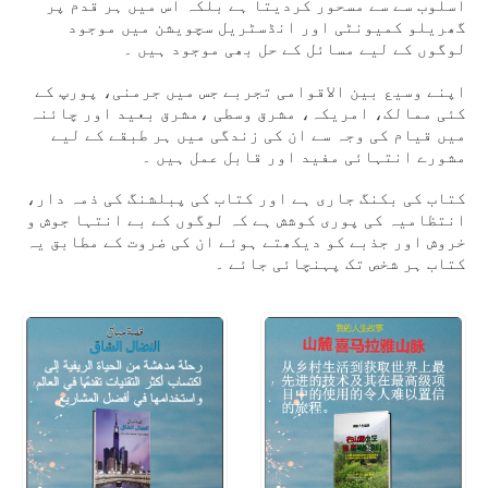
اسلوب سے سے مسحور کردیتا ہے بلکہ اس میں ہر قدم پر
گھریلو کمیونٹی اور انڈسٹریل سچویشن میں موجود
لوگوں کے لیے مسائل کے حل بھی موجود ہیں ۔
اپنے وسیع بین الاقوامی تجربے جس میں جرمنی، پورپ کے
کئی ممالک، امریکہ، مشرق وسطی ،مشرق بعید اور چائنہ
میں قیام کی وجہ سے ان کی زندگی میں ہر طبقے کے لیے
مشورے انتہائی مفید اور قابل عمل ہیں ۔
کتاب کی بکنگ جاری ہے اور کتاب کی پبلشنگ کی ذمہ دار،
انتظامیہ کی پوری کوشش ہے کہ لوگوں کے بے انتہا جوش و
خروش اور جذبے کو دیکھتے ہوئے ان کی ضروت کے مطابق یہ
کتاب ہر شخص تک پہنچائی جائے ۔