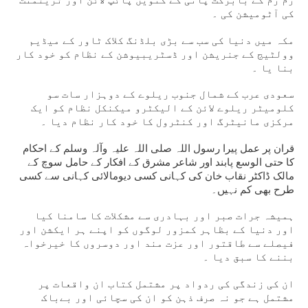
کی آٹومیشن کی ۔
مکہ میں دنیا کی سب سے بڑی بلڈنگ کلاک ٹاور کے میڈیم
وولٹیج کے جنریشن اور ڈسٹریبیوشن کے نظام کو خود کار
بنا یا ۔
سعودی عرب کے شمال جنوب ریلوے کے دوہزار سات سو
کلومیٹر ریلوے لائن کے الیکٹرو میکنکل نظام کو ایک
مرکزی مانیٹرگ اور کنٹرول کا خود کار نظام دیا ۔
قران پر عمل پیرا رسول اللہ صلی اللہ علیہ وآلہ وسلم کے احکام
کا حتی الوسع پابند اور شاعر مشرق کے افکار کے حامل سوچ کے
مالک ڈاکٹر نقاب خان کی کہانی کسی دیومالائی کہانی سے کسی
طرح بھی کم نہیں۔
ہمیشہ جرات صبر اور بہادری سے مشکلات کا سامنا کیا
اور دنیا کے بظاہر کمزور لوگوں کو اپنے ہر ایکشن اور
فیصلے سے طاقتور اور عزت مند اور دوسروں کا خیرخواہ
بننے کا سبق دیا ۔
ان کی زندگی کی ردواد پر مشتمل کتاب ان واقعات پر
مشتمل ہے جو نہ صرف ذہن کو ان کی سچائی اور بےباک