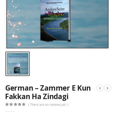
German – Zammer E Kun
Fakkan Ha Zindagi
( There are no reviews yet. )
0
out of 5